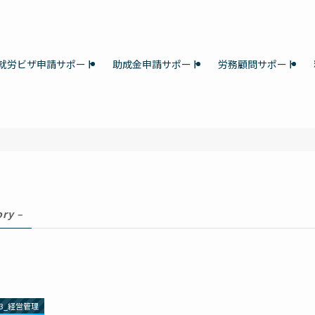
就労ビザ申請サポート
助成金申請サポート
労務顧問サポート
ory –
03_経営管理