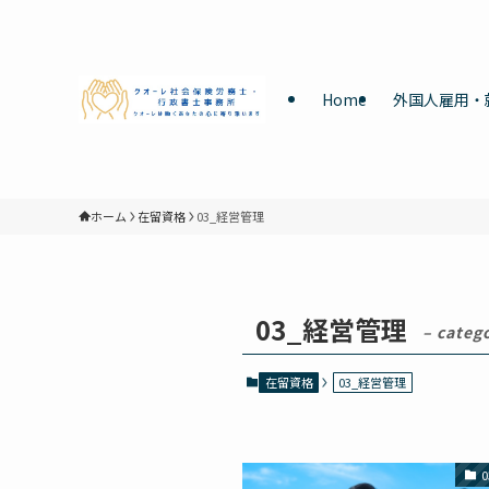
Home
外国人雇用・
ホーム
在留資格
03_経営管理
03_経営管理
– categ
在留資格
03_経営管理